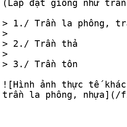
(Lắp đặt giống như trần
> 1./ Trần la phông, tr
>

> 2./ Trần thả

>

> 3./ Trần tôn

![Hình ảnh thực tế khác